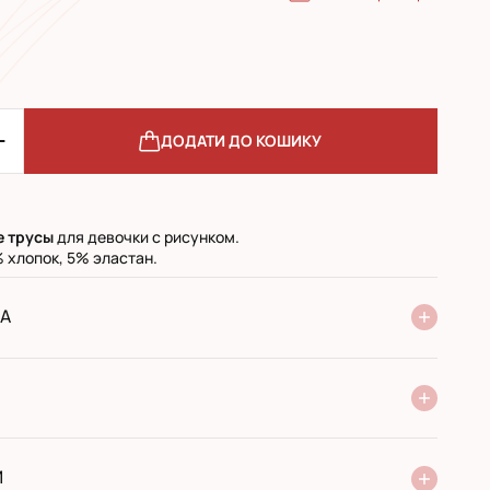
ДОДАТИ ДО КОШИКУ
е
трусы
для девочки с рисунком.
 хлопок, 5% эластан.
А
ня Нової Пошти
стандарт
експресс
ри отриманні у поштовому відділенні
ий переказ
И