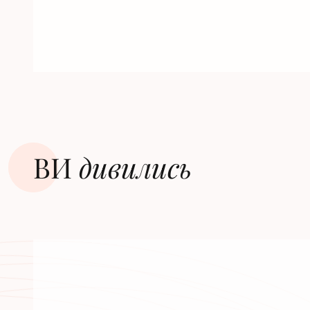
ВИ
дивилиcь