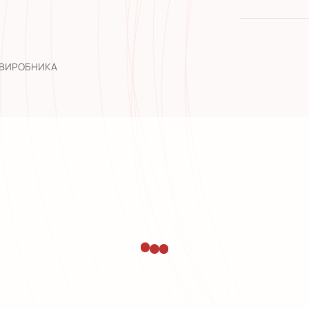
якість від
широкий а
досвід роб
 ВИРОБНИКА