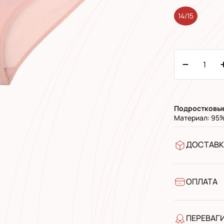
14/15
Подростковы
Материал: 95%
ДОСТАВК
У відділен
УкрПошта 
УкрПошта 
ОПЛАТА
Готівкою п
Банківськ
ПЕРЕВАГ