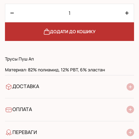
ДОДАТИ ДО КОШИКУ
Трусы Пуш Ап
Материал: 82% полиамид, 12% PBT, 6% эластан
ДОСТАВКА
У відділення Нової Пошти
УкрПошта стандарт
УкрПошта експресс
ОПЛАТА
Готівкою при отриманні у поштовому відділенні
Банківський переказ
ПЕРЕВАГИ