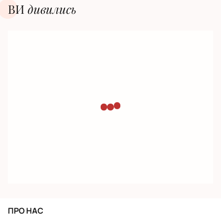
ВИ
дивилиcь
ПРО НАС