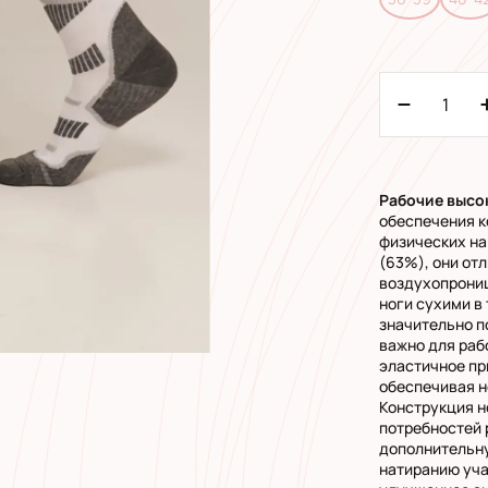
Рабочие
высо
обеспечения к
физических на
(63%), они от
воздухопрониц
ноги сухими в
значительно п
важно для раб
эластичное пр
обеспечивая 
Конструкция н
потребностей 
дополнительн
натиранию уча