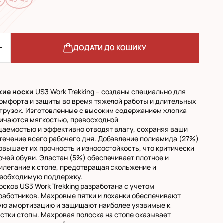
ДОДАТИ ДО КОШИКУ
кие
носки
US3 Work Trekking – созданы специально для
омфорта и защиты во время тяжелой работы и длительных
грузок. Изготовленные с высоким содержанием хлопка
личаются мягкостью, превосходной
аемостью и эффективно отводят влагу, сохраняя ваши
 течение всего рабочего дня. Добавление полиамида (27%)
овышает их прочность и износостойкость, что критически
очей обуви. Эластан (5%) обеспечивает плотное и
илегание к стопе, предотвращая скольжение и
необходимую поддержку.
осков US3 Work Trekking разработана с учетом
работников. Махровые пятки и лоханки обеспечивают
ую амортизацию и защищают наиболее уязвимые к
стки стопы. Махровая полоска на стопе оказывает