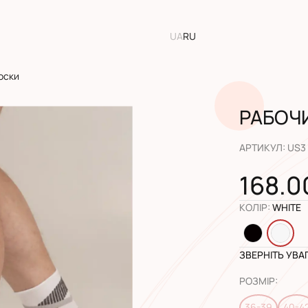
UA
RU
оски
РАБОЧ
АРТИКУЛ
:
US3
168.0
КОЛІР
:
WHITE
ЗВЕРНІТЬ УВА
РОЗМІР
:
36-39
40-4