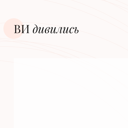
ВИ
дивилиcь