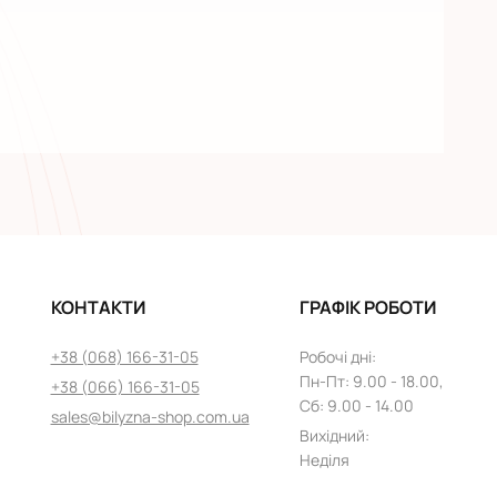
КОНТАКТИ
ГРАФІК РОБОТИ
+38 (068) 166-31-05
Робочі дні
:
Пн
-
Пт
: 9.00 - 18.00,
+38 (066) 166-31-05
Сб: 9.00 - 14.00
sales@bilyzna-shop.com.ua
Вихідний
:
Неділя