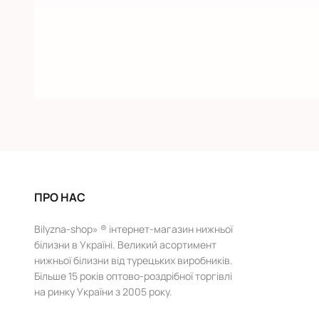
ПРО НАС
Bilyzna-shop» ® інтернет-магазин нижньої
білизни в Україні. Великий асортимент
нижньої білизни від турецьких виробників.
Більше 15 років оптово-роздрібної торгівлі
на ринку України з 2005 року.