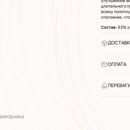
улучшенное ам
длительного п
всему полотну
сползание, чт
Состав:
63% хл
ДОСТАВК
У відділен
УкрПошта 
УкрПошта 
ОПЛАТА
Готівкою п
Банківськ
ПЕРЕВАГ
якість від
широкий а
досвід роб
 ВИРОБНИКА