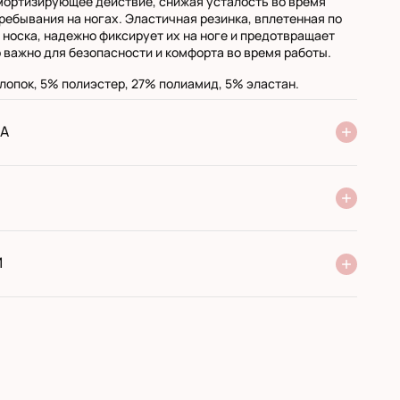
ортизирующее действие, снижая усталость во время
ребывания на ногах. Эластичная резинка, вплетенная по
 носка, надежно фиксирует их на ноге и предотвращает
о важно для безопасности и комфорта во время работы.
опок, 5% полиэстер, 27% полиамид, 5% эластан.
А
ня Нової Пошти
стандарт
експресс
ри отриманні у поштовому відділенні
ий переказ
И
 виробника
сортимент
оти з 2005 року