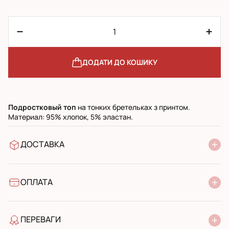
ДОДАТИ ДО КОШИКУ
Подростковый топ
на тонких бретельках з принтом.
Материал: 95% хлопок, 5% эластан.
ДОСТАВКА
У відділення Нової Пошти
УкрПошта стандарт
УкрПошта експресс
ОПЛАТА
Готівкою при отриманні у поштовому відділенні
Банківський переказ
ПЕРЕВАГИ