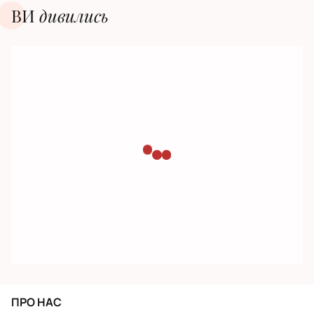
ВИ
дивилиcь
ПРО НАС