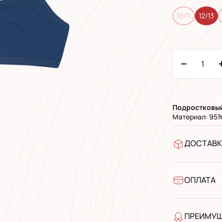
10/11
12/13
Подростковы
Материал: 95%
ДОСТАВК
В отделен
УкрПочта 
УкрПочта 
ОПЛАТА
Наличными
Банковски
ПРЕИМУ