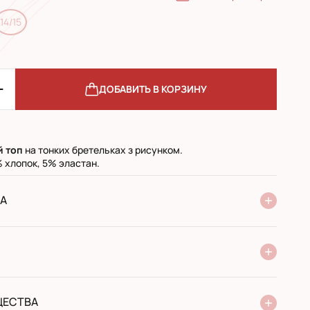
14/15
ДОБАВИТЬ В КОРЗИНУ
й топ
на тонких бретельках з рисунком.
 хлопок, 5% эластан.
А
ие Новой Почты
стандарт
экспресс
 при получении в почтовом отделении
й перевод
ЩЕСТВА