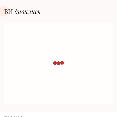
ВИ
дивилиcь