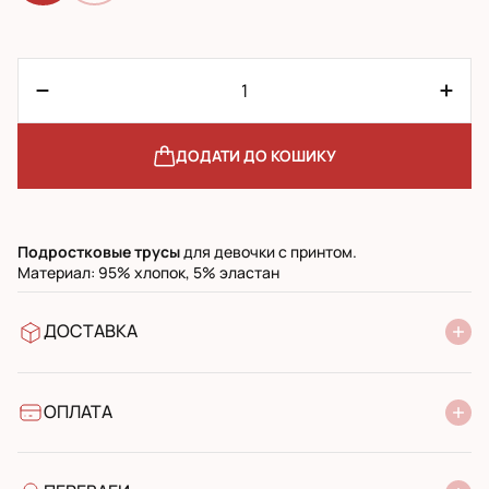
ДОДАТИ ДО КОШИКУ
Подростковые
трусы
для девочки с принтом.
Материал: 95% хлопок, 5% эластан
ДОСТАВКА
У відділення Нової Пошти
УкрПошта стандарт
УкрПошта експресс
ОПЛАТА
Готівкою при отриманні у поштовому відділенні
Банківський переказ