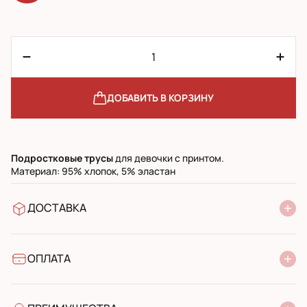
ДОБАВИТЬ В КОРЗИНУ
Подростковые
трусы
для девочки с принтом.
Материал: 95% хлопок, 5% эластан
ДОСТАВКА
В отделение Новой Почты
УкрПочта стандарт
УкрПочта экспресс
ОПЛАТА
Наличными при получении в почтовом отделении
Банковский перевод