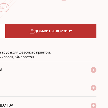
14/15
ДОБАВИТЬ В КОРЗИНУ
е
трусы
для девочки с принтом.
 хлопок, 5% эластан
А
ие Новой Почты
стандарт
экспресс
 при получении в почтовом отделении
й перевод
ЩЕСТВА