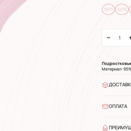
10/11
12/13
Подростковы
Материал: 95%
ДОСТАВК
В отделен
УкрПочта 
УкрПочта 
ОПЛАТА
Наличными
Банковски
ПРЕИМУ