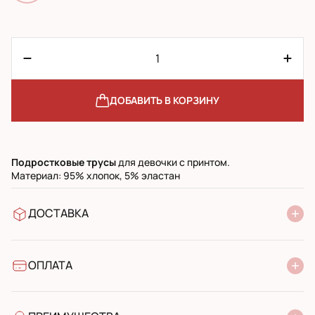
ДОБАВИТЬ В КОРЗИНУ
Подростковые
трусы
для девочки с принтом.
Материал: 95% хлопок, 5% эластан
ДОСТАВКА
В отделение Новой Почты
УкрПочта стандарт
УкрПочта экспресс
ОПЛАТА
Наличными при получении в почтовом отделении
Банковский перевод