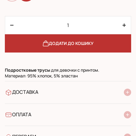
ДОДАТИ ДО КОШИКУ
Подростковые
трусы
для девочки с принтом.
Материал: 95% хлопок, 5% эластан
ДОСТАВКА
У відділення Нової Пошти
УкрПошта стандарт
УкрПошта експресс
ОПЛАТА
Готівкою при отриманні у поштовому відділенні
Банківський переказ