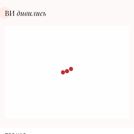
ВИ
дивилиcь