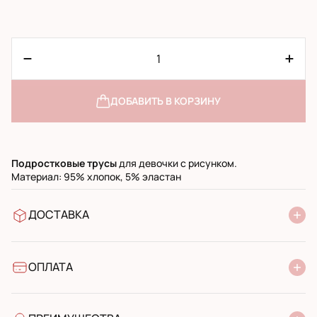
ДОБАВИТЬ В КОРЗИНУ
Подростковые
трусы
для девочки с рисунком.
Материал: 95% хлопок, 5% эластан
ДОСТАВКА
В отделение Новой Почты
УкрПочта стандарт
УкрПочта экспресс
ОПЛАТА
Наличными при получении в почтовом отделении
Банковский перевод