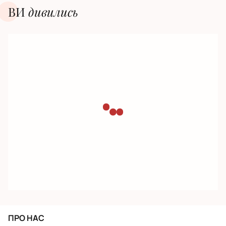
ВИ
дивилиcь
ПРО НАС