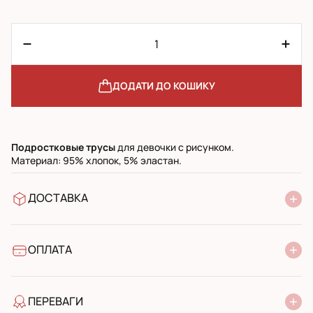
ДОДАТИ ДО КОШИКУ
Подростковые
трусы
для девочки с рисунком.
Материал: 95% хлопок, 5% эластан.
ДОСТАВКА
У відділення Нової Пошти
УкрПошта стандарт
УкрПошта експресс
ОПЛАТА
Готівкою при отриманні у поштовому відділенні
Банківський переказ
ПЕРЕВАГИ