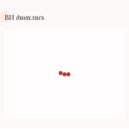
ВИ
дивилиcь