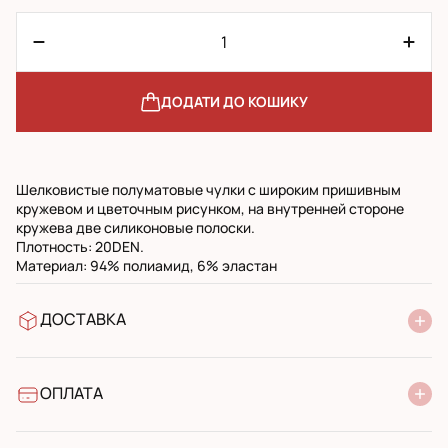
ДОДАТИ ДО КОШИКУ
Шелковистые полуматовые чулки с широким пришивным
кружевом и цветочным рисунком, на внутренней стороне
кружева две силиконовые полоски.
Плотность: 20DEN.
Материал: 94% полиамид, 6% эластан
ДОСТАВКА
У відділення Нової Пошти
УкрПошта стандарт
УкрПошта експресс
ОПЛАТА
Готівкою при отриманні у поштовому відділенні
Банківський переказ