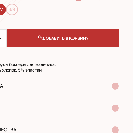
/7
8/9
ДОБАВИТЬ В КОРЗИНУ
усы боксеры для мальчика.
 хлопок, 5% эластан.
А
ие Новой Почты
стандарт
экспресс
 при получении в почтовом отделении
й перевод
ЩЕСТВА