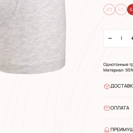
2/3
4/5
6
Однотонные тр
Материал: 95%
ДОСТАВК
В отделен
УкрПочта 
УкрПочта 
ОПЛАТА
Наличными
Банковски
ПРЕИМУ