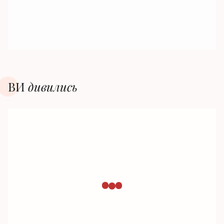
ВИ
дивилиcь