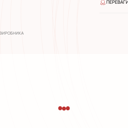
ПЕРЕВАГ
якість від
широкий а
досвід роб
 ВИРОБНИКА