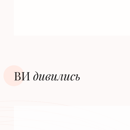
ВИ
дивилиcь