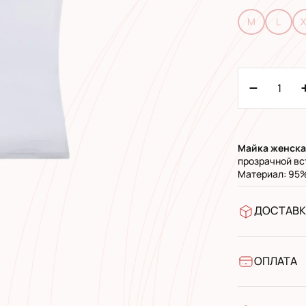
M
L
X
Майка
женска
прозрачной вс
Материал: 95%
ДОСТАВК
У відділен
УкрПошта 
УкрПошта 
ОПЛАТА
Готівкою п
Банківськ