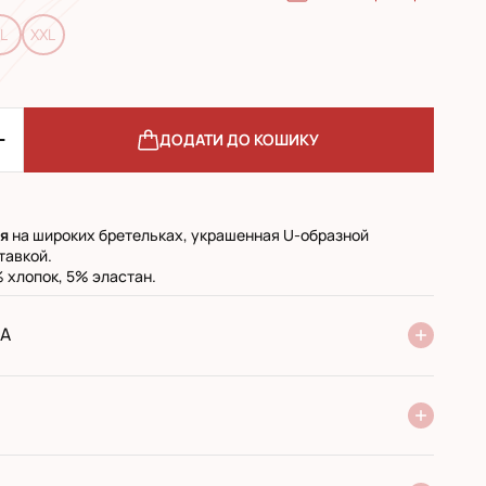
L
XXL
ДОДАТИ ДО КОШИКУ
я
на широких бретельках, украшенная U-образной
тавкой.
 хлопок, 5% эластан.
А
ня Нової Пошти
стандарт
експресс
ри отриманні у поштовому відділенні
ий переказ