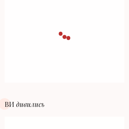
ВИ
дивилиcь