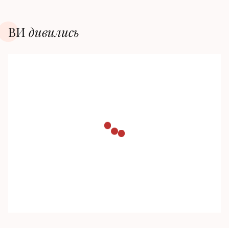
ВИ
дивилиcь