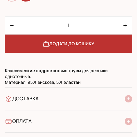
ДОДАТИ ДО КОШИКУ
Классические
п
одростковые трусы
для девочки
однотонные.
Материал: 95% вискоза, 5% эластан
ДОСТАВКА
У відділення Нової Пошти
УкрПошта стандарт
УкрПошта експресс
ОПЛАТА
Готівкою при отриманні у поштовому відділенні
Банківський переказ