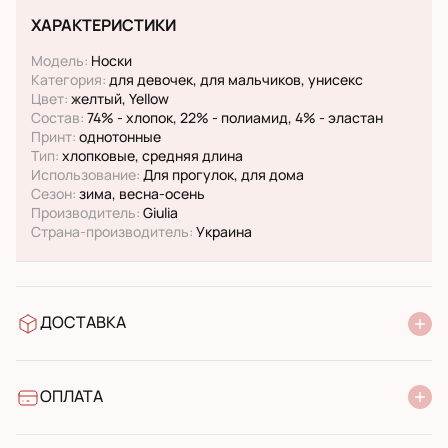
ХАРАКТЕРИСТИКИ
Модель:
Носки
Категория:
для девочек, для мальчиков, унисекс
Цвет:
желтый, Yellow
Состав:
74% - хлопок, 22% - полиамид, 4% - эластан
Принт:
однотонные
Тип:
хлопковые, средняя длина
Использование:
Для прогулок, для дома
Сезон:
зима, весна-осень
Производитель:
Giulia
Страна-производитель:
Украина
ДОСТАВКА
В отделение Новой Почты
УкрПочта стандарт
УкрПочта экспресс
ОПЛАТА
Наличными при получении в почтовом отделении
Банковский перевод