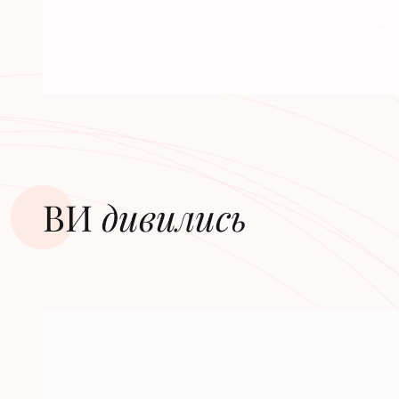
ВИ
дивилиcь