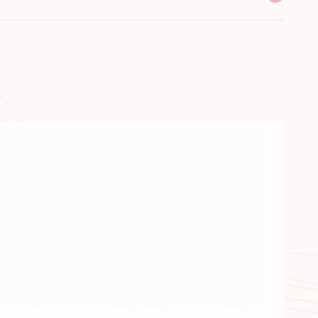
 виробника
сортимент
оти з 2005 року