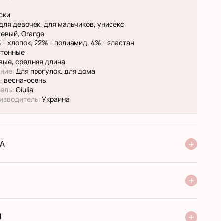
ски
для девочек, для мальчиков, унисекс
евый, Orange
 - хлопок, 22% - полиамид, 4% - эластан
тонные
вые, средняя длина
ние:
Для прогулок, для дома
, весна-осень
ель:
Giulia
изводитель:
Украина
А
ня Нової Пошти
стандарт
експресс
ри отриманні у поштовому відділенні
ий переказ
И