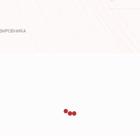
якість від
широкий а
досвід роб
 ВИРОБНИКА