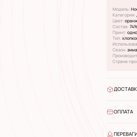
Модель:
Но
Категория:
Цвет:
оранж
Состав:
74%
Принт:
одно
Тип:
хлопко
Использова
Сезон:
зима
Производит
Страна-про
ДОСТАВК
У відділен
УкрПошта 
УкрПошта 
ОПЛАТА
Готівкою п
Банківськ
ПЕРЕВАГ