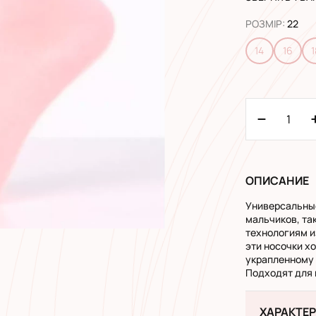
РОЗМІР
:
22
14
16
1
ОПИСАНИЕ
Универсальные
мальчиков, та
технологиям и
эти носочки хо
украпленному 
Подходят для 
ХАРАКТЕ