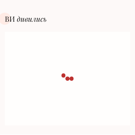
ВИ
дивилиcь