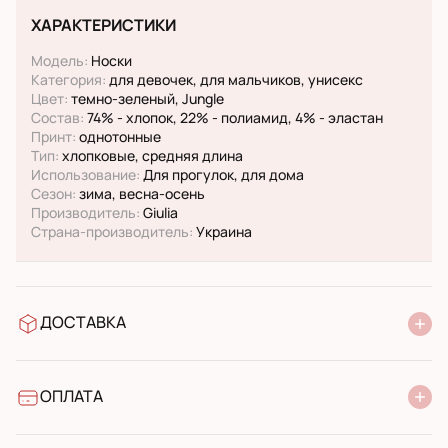
ХАРАКТЕРИСТИКИ
Модель:
Носки
Категория:
для девочек, для мальчиков, унисекс
Цвет:
темно-зеленый, Jungle
Состав:
74% - хлопок, 22% - полиамид, 4% - эластан
Принт:
однотонные
Тип:
хлопковые, средняя длина
Использование:
Для прогулок, для дома
Сезон:
зима, весна-осень
Производитель:
Giulia
Страна-производитель:
Украина
ДОСТАВКА
У відділення Нової Пошти
УкрПошта стандарт
УкрПошта експресс
ОПЛАТА
Готівкою при отриманні у поштовому відділенні
Банківський переказ