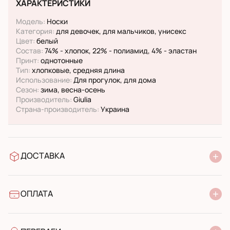
ХАРАКТЕРИСТИКИ
Модель:
Носки
Категория:
для девочек, для мальчиков, унисекс
Цвет:
белый
Состав:
74% - хлопок, 22% - полиамид, 4% - эластан
Принт:
однотонные
Тип:
хлопковые, средняя длина
Использование:
Для прогулок, для дома
Сезон:
зима, весна-осень
Производитель:
Giulia
Страна-производитель:
Украина
ДОСТАВКА
У відділення Нової Пошти
УкрПошта стандарт
УкрПошта експресс
ОПЛАТА
Готівкою при отриманні у поштовому відділенні
Банківський переказ