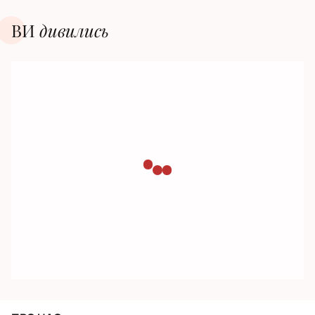
ВИ
дивилиcь