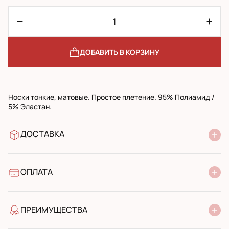
ДОБАВИТЬ В КОРЗИНУ
Носки тонкие, матовые. Простое плетение. 95% Полиамид /
5% Эластан.
ДОСТАВКА
В отделение Новой Почты
УкрПочта стандарт
УкрПочта экспресс
ОПЛАТА
Наличными при получении в почтовом отделении
Банковский перевод
ПРЕИМУЩЕСТВА
качество от производителя