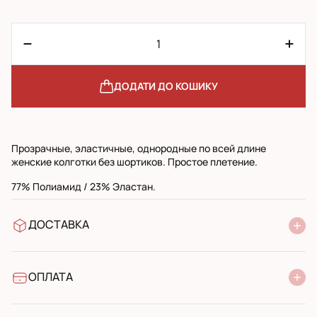
ДОДАТИ ДО КОШИКУ
Прозрачные, эластичные, однородные по всей длине
женские колготки без шортиков. Простое плетение.
77% Полиамид / 23% Эластан.
ДОСТАВКА
У відділення Нової Пошти
УкрПошта стандарт
УкрПошта експресс
ОПЛАТА
Готівкою при отриманні у поштовому відділенні
Банківський переказ