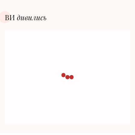
ВИ
дивилиcь