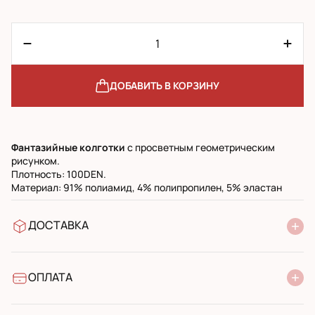
ДОБАВИТЬ В КОРЗИНУ
Фантазийные колготки
с просветным геометрическим
рисунком.
Плотность: 100DEN.
Материал: 91% полиамид, 4% полипропилен, 5% эластан
ДОСТАВКА
В отделение Новой Почты
УкрПочта стандарт
УкрПочта экспресс
ОПЛАТА
Наличными при получении в почтовом отделении
Банковский перевод