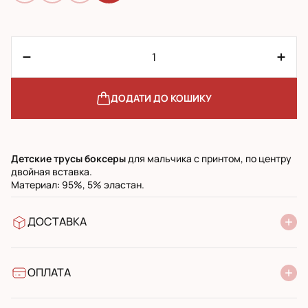
ДОДАТИ ДО КОШИКУ
Детские трусы боксеры
для мальчика с принтом, по центру
двойная вставка.
Материал: 95%, 5% эластан.
ДОСТАВКА
У відділення Нової Пошти
УкрПошта стандарт
УкрПошта експресс
ОПЛАТА
Готівкою при отриманні у поштовому відділенні
Банківський переказ