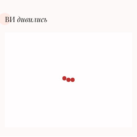
ВИ
дивилиcь