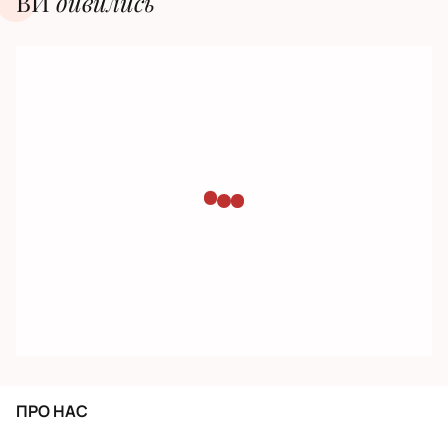
ВИ
дивилиcь
ПРО НАС