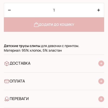
ДОДАТИ ДО КОШИКУ
Детские трусы слипы
для девочки с принтом.
Материал: 95% хлопок, 5% эластан
ДОСТАВКА
У відділення Нової Пошти
УкрПошта стандарт
УкрПошта експресс
ОПЛАТА
Готівкою при отриманні у поштовому відділенні
Банківський переказ
ПЕРЕВАГИ
якість від виробника