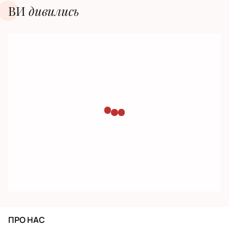
ВИ
дивилиcь
ПРО НАС