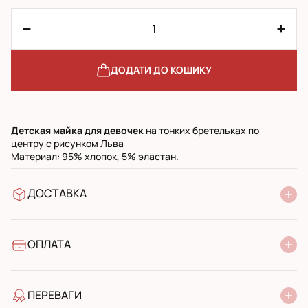
ДОДАТИ ДО КОШИКУ
Детская майка для девочек
на тонких бретельках по
центру с рисунком Льва
Материал: 95% хлопок, 5% эластан.
ДОСТАВКА
У відділення Нової Пошти
УкрПошта стандарт
УкрПошта експресс
ОПЛАТА
Готівкою при отриманні у поштовому відділенні
Банківський переказ
ПЕРЕВАГИ