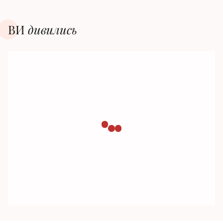
ВИ
дивилиcь