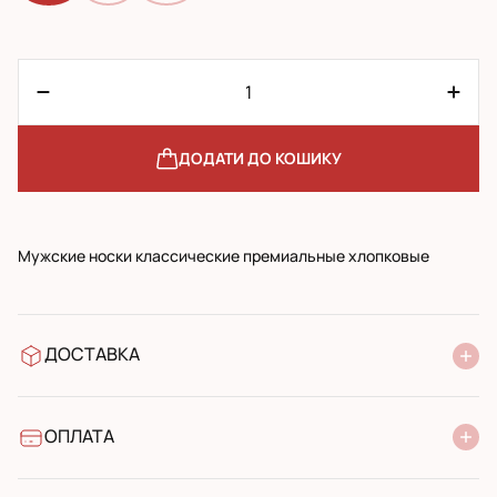
ДОДАТИ ДО КОШИКУ
Мужские носки классические премиальные хлопковые
ДОСТАВКА
У відділення Нової Пошти
УкрПошта стандарт
УкрПошта експресс
ОПЛАТА
Готівкою при отриманні у поштовому відділенні
Банківський переказ