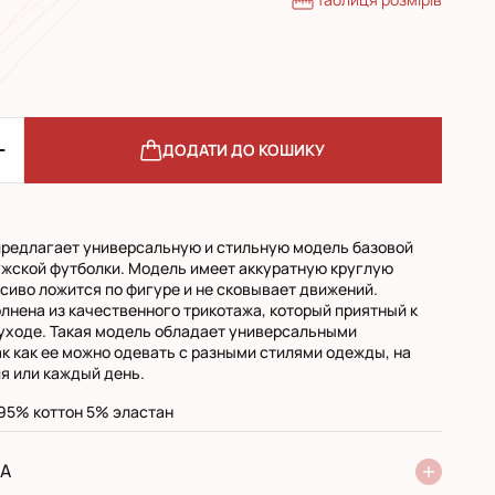
ДОДАТИ ДО КОШИКУ
предлагает универсальную и стильную модель базовой
жской футболки. Модель имеет аккуратную круглую
асиво ложится по фигуре и не сковывает движений.
лнена из качественного трикотажа, который приятный к
в уходе. Такая модель обладает универсальными
ак как ее можно одевать с разными стилями одежды, на
я или каждый день.
 95% коттон 5% эластан
А