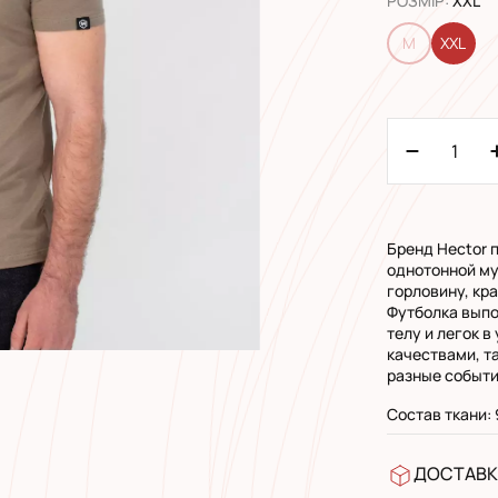
РОЗМІР
:
XXL
M
XXL
Бренд Hector 
однотонной му
горловину, кр
Футболка выпо
телу и легок 
качествами, т
разные событи
Состав ткани:
ДОСТАВК