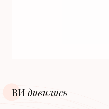
ВИ
дивилиcь