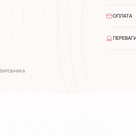
У відділен
УкрПошта 
УкрПошта 
ОПЛАТА
Готівкою п
Банківськ
ПЕРЕВАГ
якість від
широкий а
досвід роб
 ВИРОБНИКА