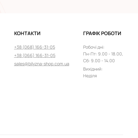
КОНТАКТИ
ГРАФІК РОБОТИ
+38 (068) 166-31-05
Робочі дні
:
Пн
-
Пт
: 9.00 - 18.00,
+38 (066) 166-31-05
Сб: 9.00 - 14.00
sales@bilyzna-shop.com.ua
Вихідний
:
Неділя