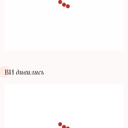
ВИ
дивилиcь