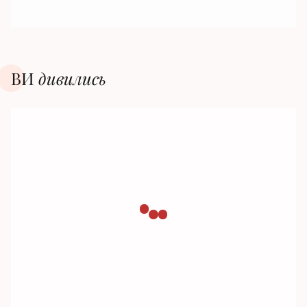
ВИ
дивилиcь