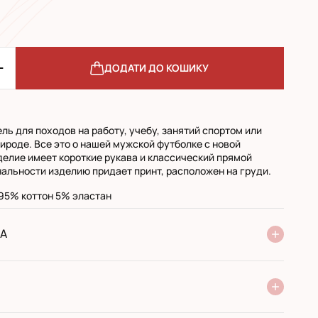
ДОДАТИ ДО КОШИКУ
ль для походов на работу, учебу, занятий спортом или
рироде. Все это о нашей мужской футболке с новой
делие имеет короткие рукава и классический прямой
нальности изделию придает принт, расположен на груди.
 95% коттон 5% эластан
А
ня Нової Пошти
стандарт
експресс
ри отриманні у поштовому відділенні
ий переказ