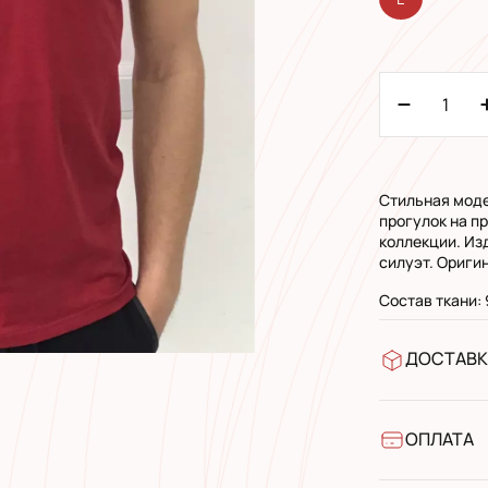
Стильная моде
прогулок на п
коллекции. Из
силуэт. Ориги
Состав ткани:
ДОСТАВК
У відділен
УкрПошта 
УкрПошта 
ОПЛАТА
Готівкою п
Банківськ