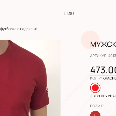
UA
RU
футболка с надписью
МУЖСК
АРТИКУЛ
:
401
473.0
КОЛІР
:
КРАСН
ЗВЕРНІТЬ УВА
РОЗМІР
:
L
L