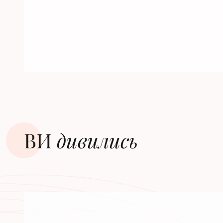
ВИ
дивилиcь