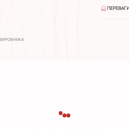
ПЕРЕВАГ
якість від
широкий а
досвід роб
 ВИРОБНИКА