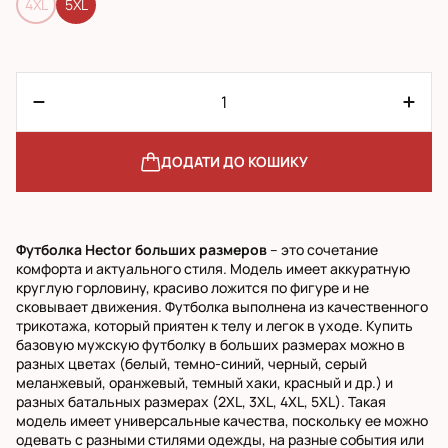
4XL
5XL
ДОДАТИ ДО КОШИКУ
Футболка Hector больших размеров
– это сочетание
комфорта и актуального стиля. Модель имеет аккуратную
круглую горловину, красиво ложится по фигуре и не
сковывает движения. Футболка выполнена из качественного
трикотажа, который приятен к телу и легок в уходе. Купить
базовую мужскую футболку в больших размерах можно в
разных цветах (белый, темно-синий, черный, серый
меланжевый, оранжевый, темный хаки, красный и др.) и
разных батальных размерах (2XL, 3XL, 4XL, 5XL). Такая
модель имеет универсальные качества, поскольку ее можно
одевать с разными стилями одежды, на разные события или