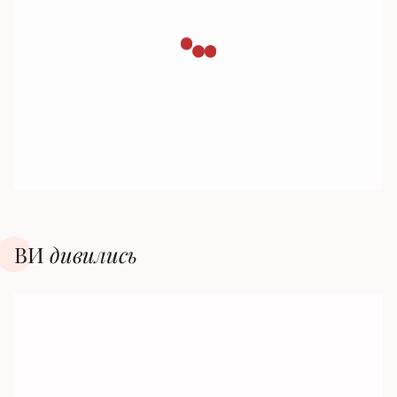
ВИ
дивилиcь