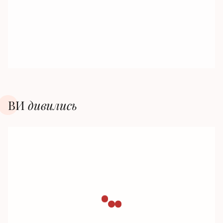
ВИ
дивилиcь