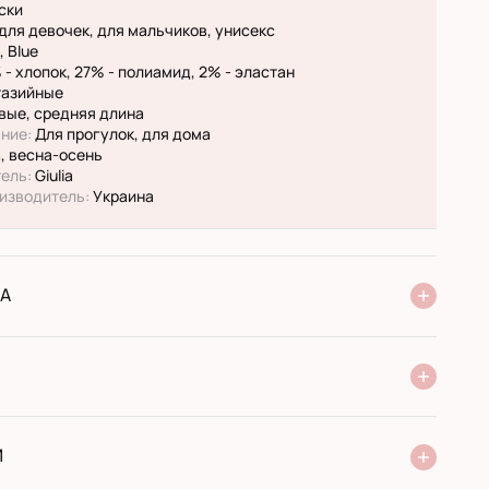
ски
для девочек, для мальчиков, унисекс
 Blue
 - хлопок, 27% - полиамид, 2% - эластан
азийные
вые, средняя длина
ние:
Для прогулок, для дома
, весна-осень
ель:
Giulia
изводитель:
Украина
А
ня Нової Пошти
стандарт
експресс
ри отриманні у поштовому відділенні
ий переказ
И
 виробника