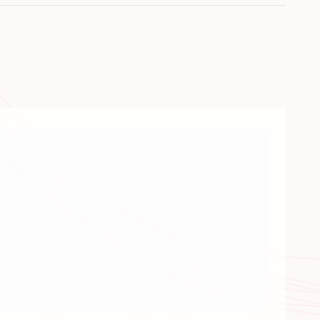
сортимент
оти з 2005 року