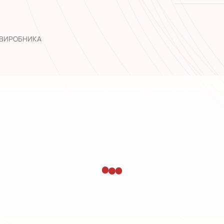
широкий а
досвід роб
 ВИРОБНИКА