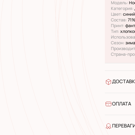
Модель:
Но
Категория:
Цвет:
синий,
Состав:
71%
Принт:
фант
Тип:
хлопко
Использова
Сезон:
зима
Производит
Страна-про
ДОСТАВК
У відділен
УкрПошта 
УкрПошта 
ОПЛАТА
Готівкою п
Банківськ
ПЕРЕВАГ
якість від