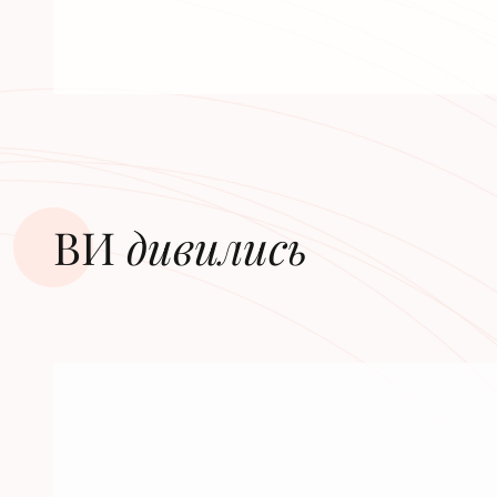
ВИ
дивилиcь