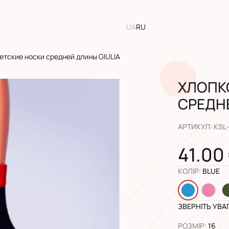
UA
RU
етские носки средней длины GIULIA
ХЛОПК
СРЕДНЕ
АРТИКУЛ
:
KSL
41.00
КОЛІР
:
BLUE
ЗВЕРНІТЬ УВА
РОЗМІР
:
16