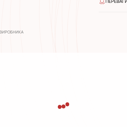
ПЕРЕВАГ
якість від
широкий а
досвід роб
 ВИРОБНИКА