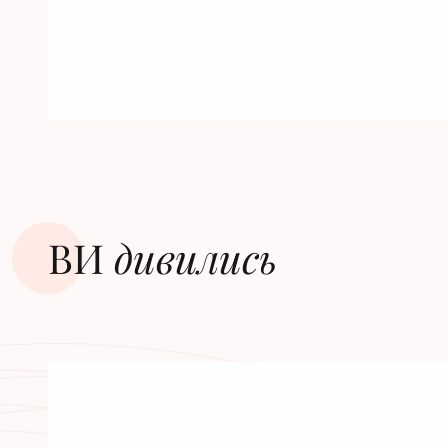
ВИ
дивилиcь