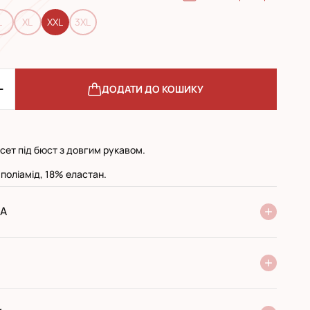
L
XL
XXL
3XL
ДОДАТИ ДО КОШИКУ
сет під бюст з довгим рукавом.
поліамід, 18% еластан.
А
ня Нової Пошти
стандарт
експресс
ри отриманні у поштовому відділенні
ий переказ