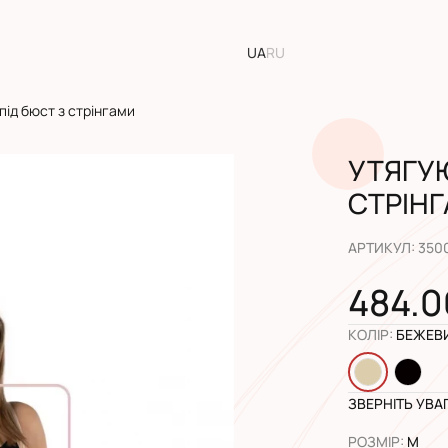
UA
RU
під бюст з стрінгами
УТЯГУЮ
СТРІН
АРТИКУЛ
:
350
484.0
КОЛІР
:
БЕЖЕВ
ЗВЕРНІТЬ УВА
РОЗМІР
:
M