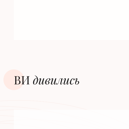
ВИ
дивилиcь