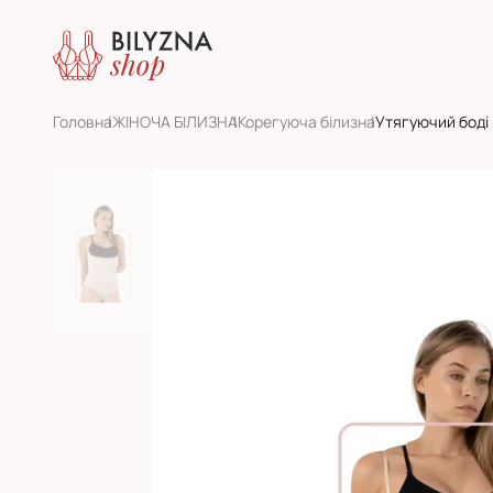
Головна
ЖІНОЧА БІЛИЗНА
Корегуюча білизна
Утягуючий боді 