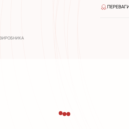
ПЕРЕВАГ
якість від
широкий а
досвід роб
 ВИРОБНИКА