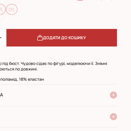
XL
3XL
ДОДАТИ ДО КОШИКУ
 під бюст. Чудово сідає по фігурі, моделюючи її. Знімні
люються по довжині.
поліамід, 18% еластан
А
ня Нової Пошти
стандарт
експресс
ри отриманні у поштовому відділенні
ий переказ