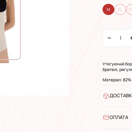
M
XL
X
Утягуючий боді
бретелі, регу
Матеріал: 82% 
ДОСТАВК
У відділен
УкрПошта 
УкрПошта 
ОПЛАТА
Готівкою п
Банківськ