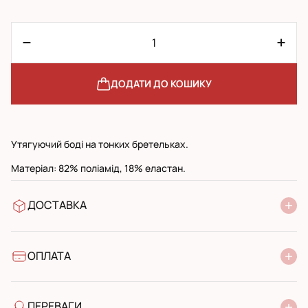
ДОДАТИ ДО КОШИКУ
Утягуючий боді на тонких бретельках.
Матеріал: 82% поліамід, 18% еластан.
ДОСТАВКА
У відділення Нової Пошти
УкрПошта стандарт
УкрПошта експресс
ОПЛАТА
Готівкою при отриманні у поштовому відділенні
Банківський переказ
ПЕРЕВАГИ