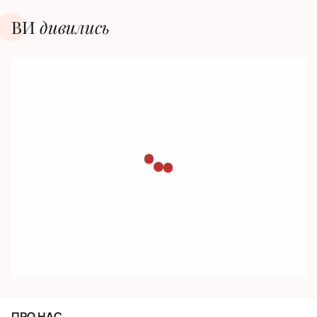
ВИ
дивилиcь
ПРО НАС