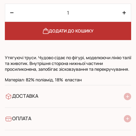
ДОДАТИ ДО КОШИКУ
Утягуючі труси. Чудово сідає по фігурі, моделюючи лінію талії
та животик. Внутрішня сторона нижньої частини
просиликонена, запобігає зісковзування та перекручування.
Матеріал: 82% поліамід, 18% еластан
ДОСТАВКА
У відділення Нової Пошти
УкрПошта стандарт
УкрПошта експресс
ОПЛАТА
Готівкою при отриманні у поштовому відділенні
Банківський переказ