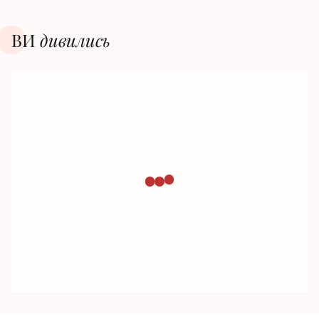
ВИ
дивилиcь