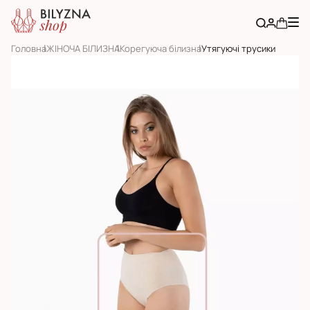
Головна
ЖІНОЧА БІЛИЗНА
Корегуюча білизна
Утягуючі трусики