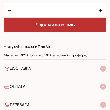
ДОДАТИ ДО КОШИКУ
Утягуючі панталони Пуш Ап
Матеріал: 82% поліамід, 18% еластан (мікрофібра).
ДОСТАВКА
У відділення Нової Пошти
УкрПошта стандарт
УкрПошта експресс
ОПЛАТА
Готівкою при отриманні у поштовому відділенні
Банківський переказ
ПЕРЕВАГИ