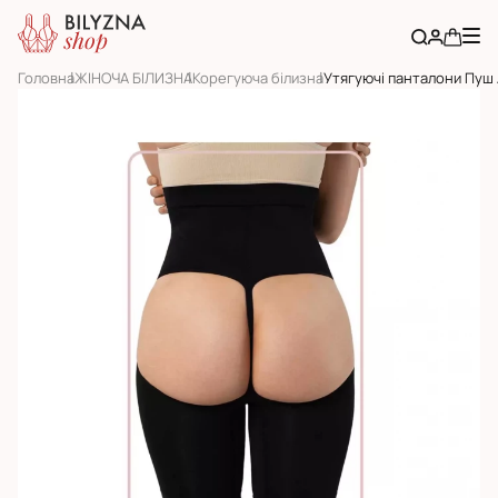
Головна
ЖІНОЧА БІЛИЗНА
Корегуюча білизна
Утягуючі панталони Пуш