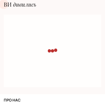
ВИ
дивилиcь
ПРО НАС