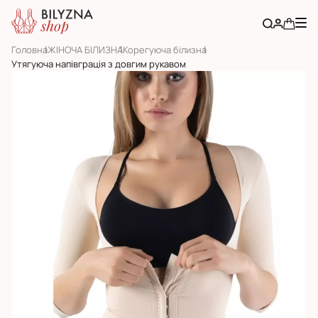
Головна
ЖІНОЧА БІЛИЗНА
Корегуюча білизна
Утягуюча напівграція з довгим рукавом