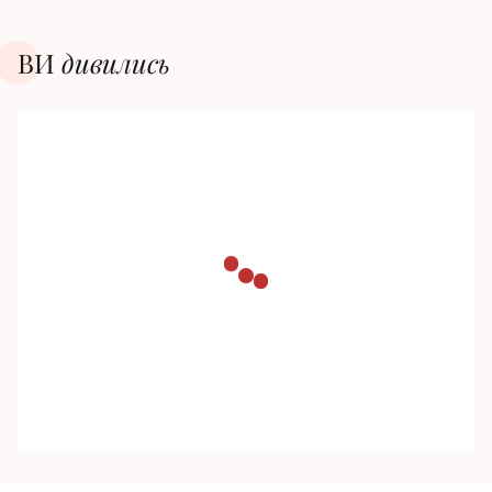
ВИ
дивилиcь