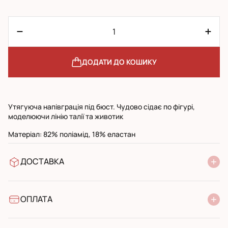
ДОДАТИ ДО КОШИКУ
Утягуюча напівграція під бюст. Чудово сідає по фігурі,
моделюючи лінію талії та животик
Матеріал: 82% поліамід, 18% еластан
ДОСТАВКА
У відділення Нової Пошти
УкрПошта стандарт
УкрПошта експресс
ОПЛАТА
Готівкою при отриманні у поштовому відділенні
Банківський переказ