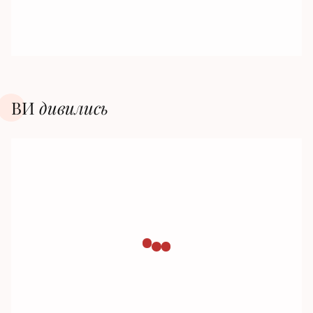
ВИ
дивилиcь