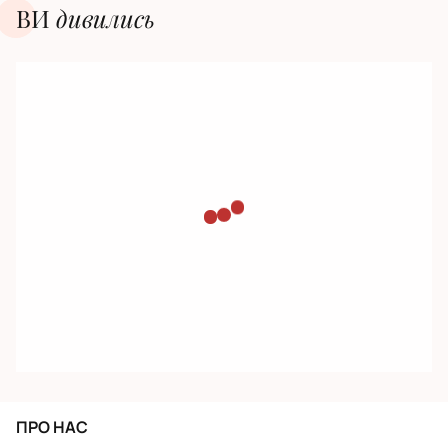
ВИ
дивилиcь
ПРО НАС