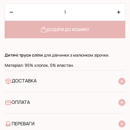
ДОДАТИ ДО КОШИКУ
Дитячі труси сліпи
для дівчинки з малюнком зірочки.
Матеріал: 95% хлопок, 5% еластан.
ДОСТАВКА
У відділення Нової Пошти
УкрПошта стандарт
УкрПошта експресс
ОПЛАТА
Готівкою при отриманні у поштовому відділенні
Банківський переказ
ПЕРЕВАГИ