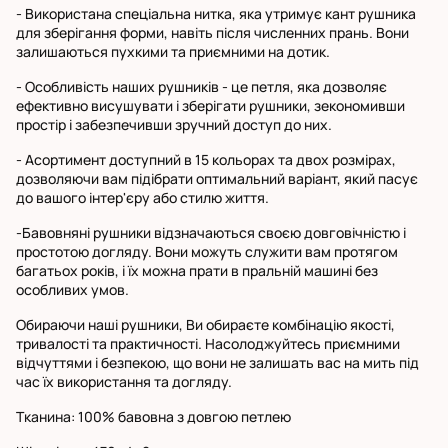
- Використана спеціальна нитка, яка утримує кант рушника
для зберігання форми, навіть після численних прань. Вони
залишаються пухкими та приємними на дотик.
- Особливість наших рушників - це петля, яка дозволяє
ефективно висушувати і зберігати рушники, зекономивши
простір і забезпечивши зручний доступ до них.
- Асортимент доступний в 15 кольорах та двох розмірах,
дозволяючи вам підібрати оптимальний варіант, який пасує
до вашого інтер'єру або стилю життя.
-Бавовняні рушники відзначаються своєю довговічністю і
простотою догляду. Вони можуть служити вам протягом
багатьох років, і їх можна прати в пральній машині без
особливих умов.
Обираючи наші рушники, Ви обираєте комбінацію якості,
тривалості та практичності. Насолоджуйтесь приємними
відчуттями і безпекою, що вони не залишать вас на мить під
час їх використання та догляду.
Тканина: 100% бавовна з довгою петлею