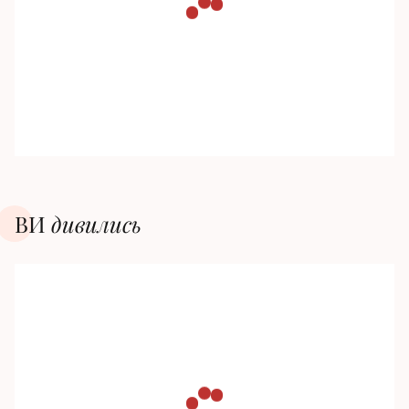
ВИ
дивилиcь