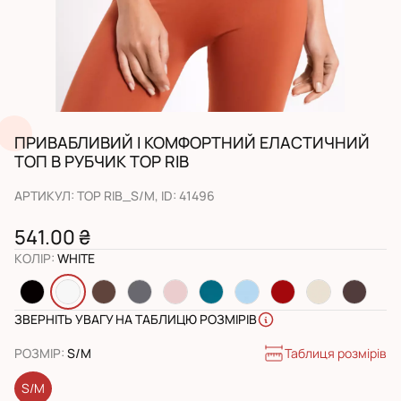
ПРИВАБЛИВИЙ І КОМФОРТНИЙ ЕЛАСТИЧНИЙ
ТОП В РУБЧИК TOP RIB
АРТИКУЛ
:
TOP RIB_S/M
, ID:
41496
541.00 ₴
КОЛІР
:
WHITE
ЗВЕРНІТЬ УВАГУ НА ТАБЛИЦЮ РОЗМІРІВ
Таблиця розмірів
РОЗМІР
:
S/M
S/M