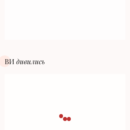
ВИ
дивилиcь