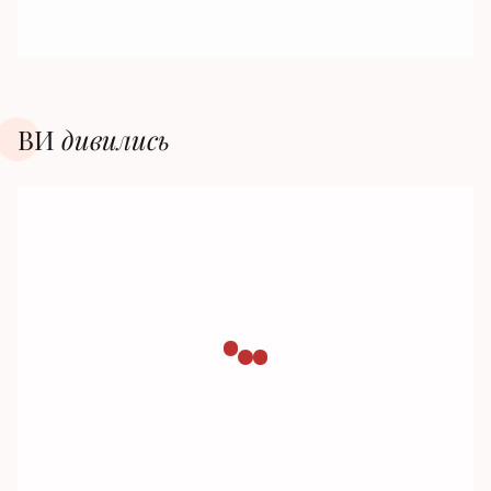
ВИ
дивилиcь