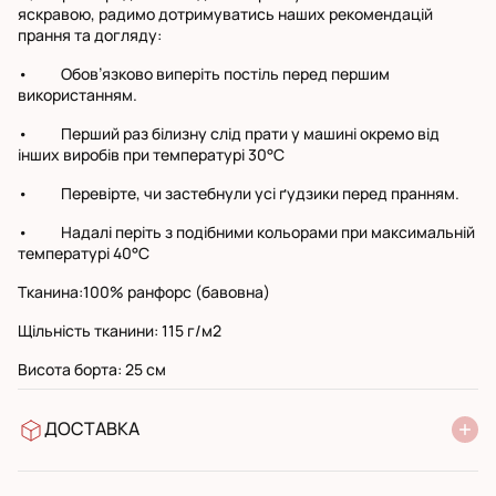
яскравою, радимо дотримуватись наших рекомендацій
прання та догляду:
• Обов’язково виперіть постіль перед першим
використанням.
• Перший раз білизну слід прати у машині окремо від
інших виробів при температурі 30°С
• Перевірте, чи застебнули усі ґудзики перед пранням.
• Надалі періть з подібними кольорами при максимальній
температурі 40°С
Тканина:100% ранфорс (бавовна)
Щільність тканини: 115 г/м2
Висота борта: 25 см
ДОСТАВКА
У відділення Нової Пошти
УкрПошта стандарт