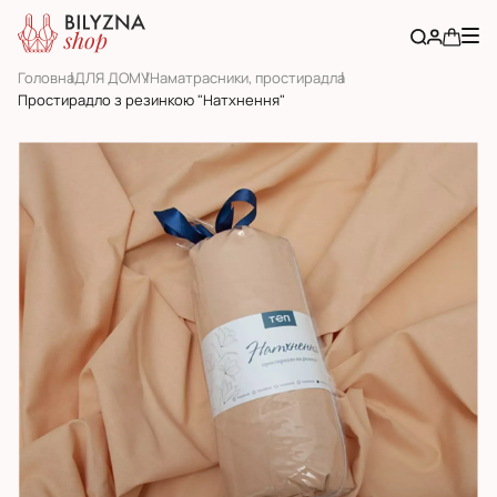
Головна
ДЛЯ ДОМУ
Наматраcники, простирадла
Простирадло з резинкою "Натхнення"