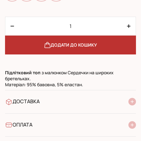
ДОДАТИ ДО КОШИКУ
Підлітковий
топ
з малюнком Сердечки на широких
бретельках.
Матеріал: 95% бавовна, 5% еластан.
ДОСТАВКА
У відділення Нової Пошти
УкрПошта стандарт
УкрПошта експресс
ОПЛАТА
Готівкою при отриманні у поштовому відділенні
Банківський переказ