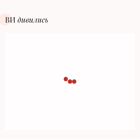
ВИ
дивилиcь