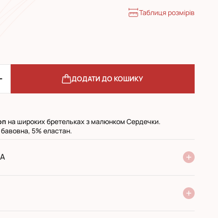
Таблиця розмірів
ДОДАТИ ДО КОШИКУ
оп
на широких бретельках з малюнком Сердечки.
 бавовна, 5% еластан.
А
ня Нової Пошти
стандарт
експресс
ри отриманні у поштовому відділенні
ий переказ