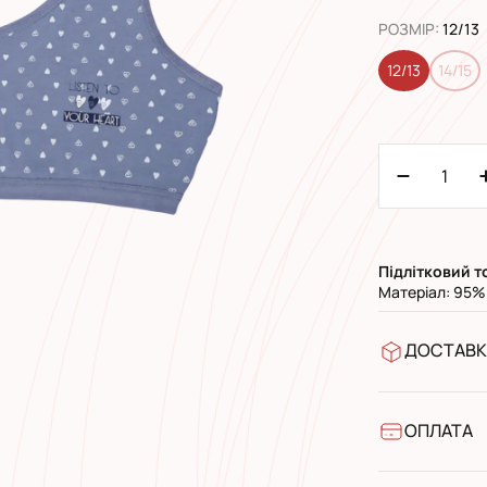
РОЗМІР
:
12/13
12/13
14/15
Підлітковий
т
Матеріал: 95%
ДОСТАВК
У відділен
УкрПошта 
УкрПошта 
ОПЛАТА
Готівкою п
Банківськ