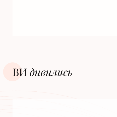
ВИ
дивилиcь