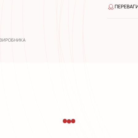
ПЕРЕВАГ
якість від
широкий а
досвід роб
 ВИРОБНИКА