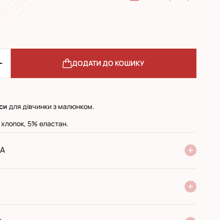
ДОДАТИ ДО КОШИКУ
си
для дівчинки з малюнком.
 хлопок, 5% еластан.
А
ня Нової Пошти
стандарт
експресс
ри отриманні у поштовому відділенні
ий переказ