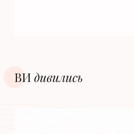
ВИ
дивилиcь