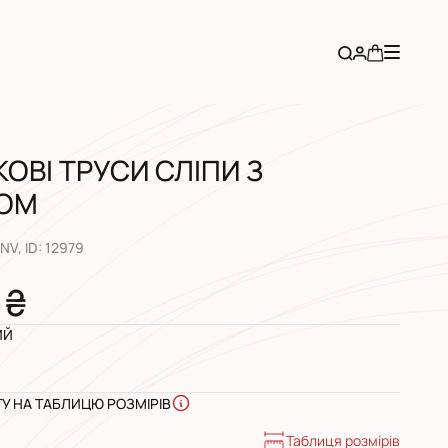
КОВІ ТРУСИ СЛІПИ З
ОМ
1NV
, ID:
12979
 ₴
ИЙ
ГУ НА ТАБЛИЦЮ РОЗМІРІВ
Таблиця розмірів