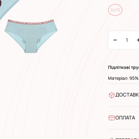
14/15
Підліткові
тру
Матеріал: 95%
ДОСТАВК
У відділен
УкрПошта 
УкрПошта 
ОПЛАТА
Готівкою п
Банківськ