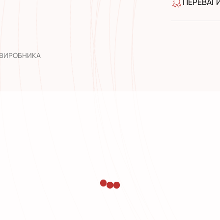
ПЕРЕВАГ
якість від
широкий а
досвід роб
 ВИРОБНИКА